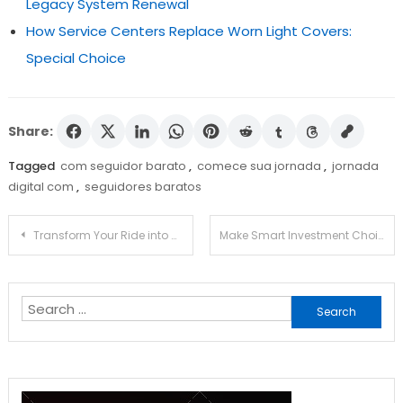
Legacy System Renewal
How Service Centers Replace Worn Light Covers:
Special Choice
Share:
Tagged
com seguidor barato
,
comece sua jornada
,
jornada
digital com
,
seguidores baratos
Post
Transform Your Ride into a Saiyan Showstopper: The Rise of Dragon Ball Car Decals in Auto Culture
Make Smart Investment Choices with a Clear Profit and Loss Statement
navigation
Search
for: