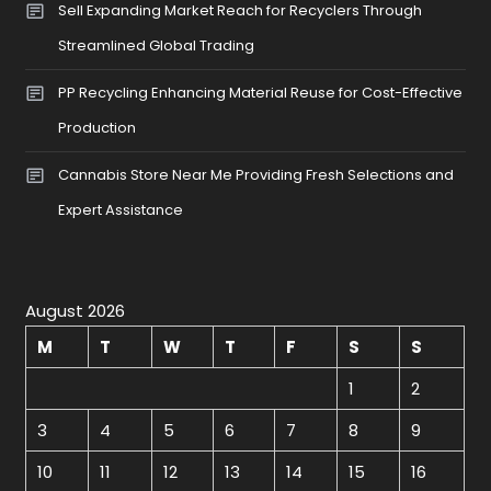
Sell Expanding Market Reach for Recyclers Through
Streamlined Global Trading
PP Recycling Enhancing Material Reuse for Cost-Effective
Production
Cannabis Store Near Me Providing Fresh Selections and
Expert Assistance
August 2026
M
T
W
T
F
S
S
1
2
3
4
5
6
7
8
9
10
11
12
13
14
15
16