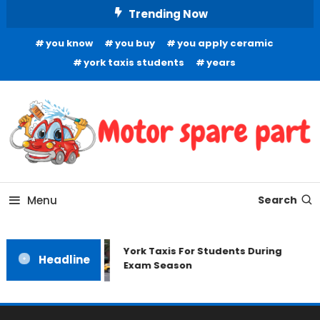
Skip
Trending Now
To
you know
you buy
you apply ceramic
Content
york taxis students
years
Your Source for Quality Automotive Components
Motor Spare Part
Menu
Search
York Taxis For Students During
Headline
Exam Season